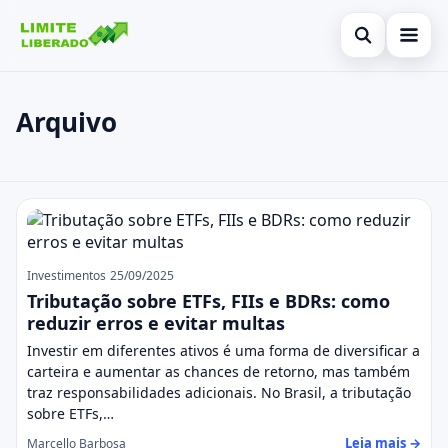
Abrir busca
Inicial
Arquivo
Buscar no site
Cartão de Crédito
×
Buscar por:
Finanças
Posts
Pressione Enter para buscar ou ESC para fechar.
Investimentos
Legal
Investimentos
25/09/2025
Tributação sobre ETFs, FIIs e BDRs: como
reduzir erros e evitar multas
Investir em diferentes ativos é uma forma de diversificar a
carteira e aumentar as chances de retorno, mas também
traz responsabilidades adicionais. No Brasil, a tributação
sobre ETFs,…
Leia mais →
Marcello Barbosa