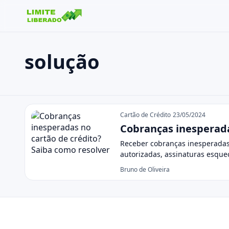
solução
Buscar no site
Buscar por:
solução
Pressione Enter para buscar ou ESC para fechar.
Cartão de Crédito
23/05/2024
Cobranças inesperada
Receber cobranças inesperadas 
autorizadas, assinaturas esqu
Bruno de Oliveira