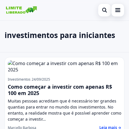
Abrir busca
Inicial
investimentos para iniciantes
Buscar no site
Cartão de Crédito
×
Buscar por:
Finanças
investimentos para iniciantes
Pressione Enter para buscar ou ESC para fechar.
Investimentos
Legal
Investimentos
24/09/2025
Como começar a investir com apenas R$
100 em 2025
Muitas pessoas acreditam que é necessário ter grandes
quantias para entrar no mundo dos investimentos. No
entanto, a realidade mostra que é possível aprender como
começar a investir…
Leia mais →
Marcello Barbosa