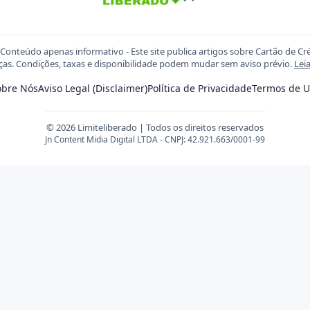
Conteúdo apenas informativo - Este site publica artigos sobre Cartão de Cr
ças. Condições, taxas e disponibilidade podem mudar sem aviso prévio.
Lei
obre Nós
Aviso Legal (Disclaimer)
Política de Privacidade
Termos de U
© 2026 Limiteliberado | Todos os direitos reservados
Jn Content Midia Digital LTDA - CNPJ: 42.921.663/0001-99