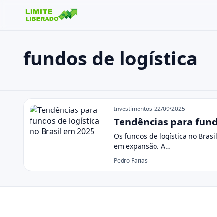
fundos de logística
Buscar no site
Buscar por:
fundos de logística
Pressione Enter para buscar ou ESC para fechar.
Investimentos
22/09/2025
Tendências para fundo
Os fundos de logística no Bras
em expansão. A…
Pedro Farias