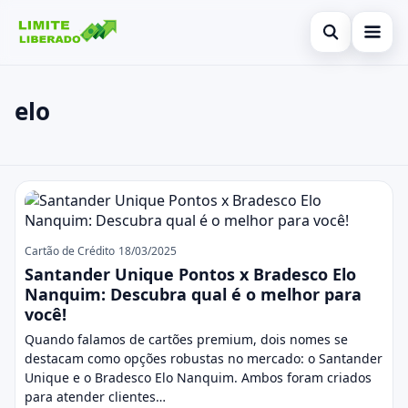
Abrir busca
Inicial
elo
Buscar no site
Cartão de Crédito
×
Buscar por:
Finanças
elo
Pressione Enter para buscar ou ESC para fechar.
Investimentos
Legal
Cartão de Crédito
18/03/2025
Santander Unique Pontos x Bradesco Elo
Nanquim: Descubra qual é o melhor para
você!
Quando falamos de cartões premium, dois nomes se
destacam como opções robustas no mercado: o Santander
Unique e o Bradesco Elo Nanquim. Ambos foram criados
para atender clientes…