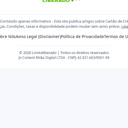
Conteúdo apenas informativo - Este site publica artigos sobre Cartão de Cr
ças. Condições, taxas e disponibilidade podem mudar sem aviso prévio.
Lei
obre Nós
Aviso Legal (Disclaimer)
Política de Privacidade
Termos de U
© 2026 Limiteliberado | Todos os direitos reservados
Jn Content Midia Digital LTDA - CNPJ: 42.921.663/0001-99