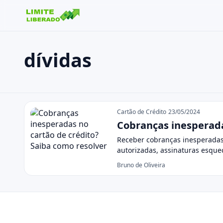
dívidas
Buscar no site
Buscar por:
dívidas
Pressione Enter para buscar ou ESC para fechar.
Cartão de Crédito
23/05/2024
Cobranças inesperada
Receber cobranças inesperadas 
autorizadas, assinaturas esqu
Bruno de Oliveira