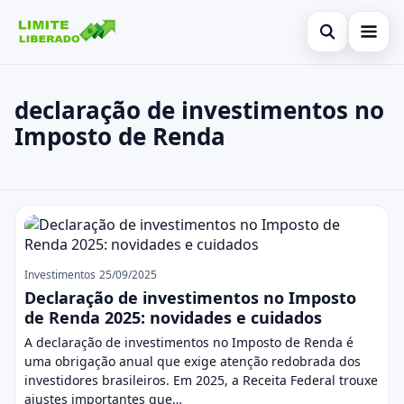
Abrir busca
Inicial
declaração de investimentos no
Imposto de Renda
Buscar no site
Cartão de Crédito
×
Buscar por:
Finanças
Pressione Enter para buscar ou ESC para fechar.
Investimentos
declaração de investimentos no Im
Legal
Investimentos
25/09/2025
Declaração de investimentos no Imposto
de Renda 2025: novidades e cuidados
A declaração de investimentos no Imposto de Renda é
uma obrigação anual que exige atenção redobrada dos
investidores brasileiros. Em 2025, a Receita Federal trouxe
ajustes importantes que…