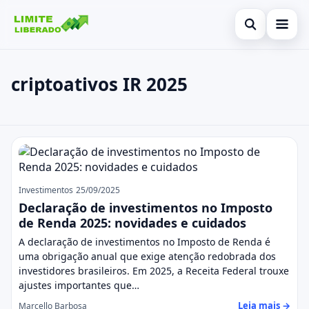
Abrir busca
Inicial
criptoativos IR 2025
Buscar no site
Cartão de Crédito
×
Buscar por:
Finanças
criptoativos IR 2025
Pressione Enter para buscar ou ESC para fechar.
Investimentos
Legal
Investimentos
25/09/2025
Declaração de investimentos no Imposto
de Renda 2025: novidades e cuidados
A declaração de investimentos no Imposto de Renda é
uma obrigação anual que exige atenção redobrada dos
investidores brasileiros. Em 2025, a Receita Federal trouxe
ajustes importantes que…
Leia mais →
Marcello Barbosa