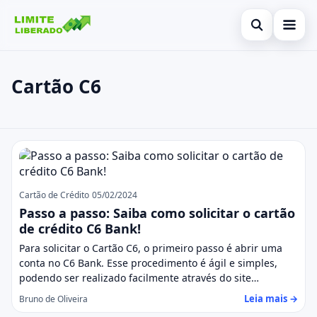
Abrir busca
Inicial
Cartão C6
Buscar no site
Cartão de Crédito
×
Buscar por:
Finanças
Cartão C6
Pressione Enter para buscar ou ESC para fechar.
Investimentos
Legal
Cartão de Crédito
05/02/2024
Passo a passo: Saiba como solicitar o cartão
de crédito C6 Bank!
Para solicitar o Cartão C6, o primeiro passo é abrir uma
conta no C6 Bank. Esse procedimento é ágil e simples,
podendo ser realizado facilmente através do site…
Leia mais →
Bruno de Oliveira