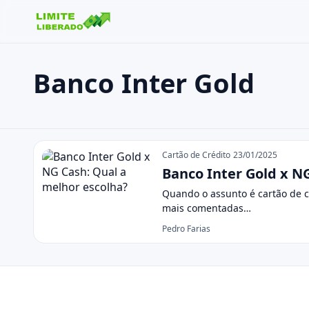
Banco Inter Gold
Buscar no site
Buscar por:
Banco Inter Gold
Pressione Enter para buscar ou ESC para fechar.
Cartão de Crédito
23/01/2025
Banco Inter Gold x N
Quando o assunto é cartão de cr
mais comentadas…
Pedro Farias