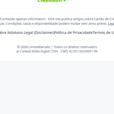
Conteúdo apenas informativo - Este site publica artigos sobre Cartão de Cr
ças. Condições, taxas e disponibilidade podem mudar sem aviso prévio.
Lei
obre Nós
Aviso Legal (Disclaimer)
Política de Privacidade
Termos de U
© 2026 Limiteliberado | Todos os direitos reservados
Jn Content Midia Digital LTDA - CNPJ: 42.921.663/0001-99