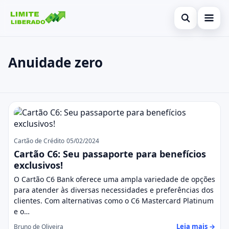
Abrir busca
Inicial
Anuidade zero
Buscar no site
Cartão de Crédito
×
Buscar por:
Finanças
Anuidade zero
Pressione Enter para buscar ou ESC para fechar.
Investimentos
Legal
Cartão de Crédito
05/02/2024
Cartão C6: Seu passaporte para benefícios
exclusivos!
O Cartão C6 Bank oferece uma ampla variedade de opções
para atender às diversas necessidades e preferências dos
clientes. Com alternativas como o C6 Mastercard Platinum
e o…
Leia mais →
Bruno de Oliveira