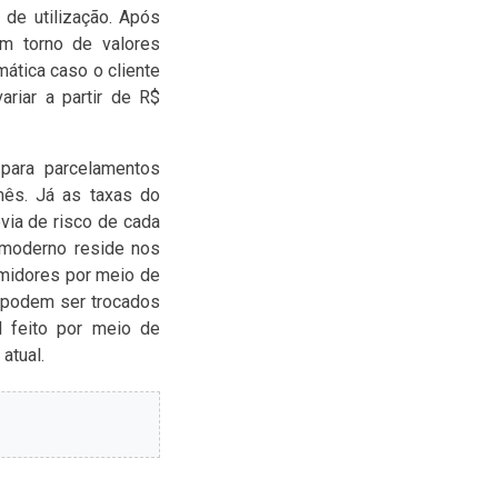
de utilização. Após
m torno de valores
ática caso o cliente
riar a partir de R$
para parcelamentos
mês. Já as taxas do
évia de risco de cada
 moderno reside nos
umidores por meio de
e podem ser trocados
l feito por meio de
atual.