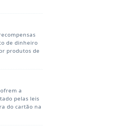
e recompensas
to de dinheiro
or produtos de
sofrem a
tado pelas leis
ra do cartão na