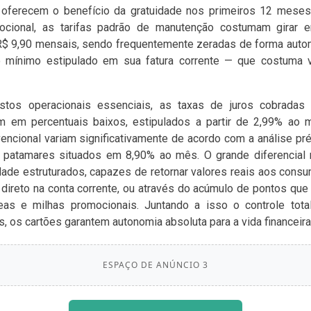
oferecem o benefício da gratuidade nos primeiros 12 meses 
cional, as tarifas padrão de manutenção costumam girar e
$ 9,90 mensais, sendo frequentemente zeradas de forma autom
 mínimo estipulado em sua fatura corrente — que costuma va
tos operacionais essenciais, as taxas de juros cobradas 
m em percentuais baixos, estipulados a partir de 2,99% ao 
vencional variam significativamente de acordo com a análise pr
de patamares situados em 8,90% ao mês. O grande diferencial
dade estruturados, capazes de retornar valores reais aos cons
direto na conta corrente, ou através do acúmulo de pontos qu
as e milhas promocionais. Juntando a isso o controle tota
, os cartões garantem autonomia absoluta para a vida financeira 
ESPAÇO DE ANÚNCIO 3