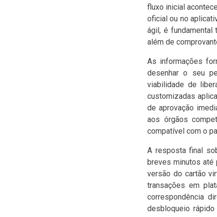
fluxo inicial acont
oficial ou no aplica
ágil, é fundamenta
além de comprovante
As informações forn
desenhar o seu per
viabilidade de libe
customizadas aplica
de aprovação imedi
aos órgãos compet
compatível com o pa
A resposta final s
breves minutos até 
versão do cartão vir
transações em plat
correspondência di
desbloqueio rápido 