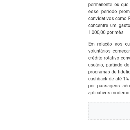
permanente ou que 
esse período promo
convidativos como R
concentre um gasto
1.000,00 por mês.
Em relação aos cus
voluntários começa
crédito rotativo con
usuário, partindo 
programas de fideli
cashback de até 1% 
por passagens aére
aplicativos modernos