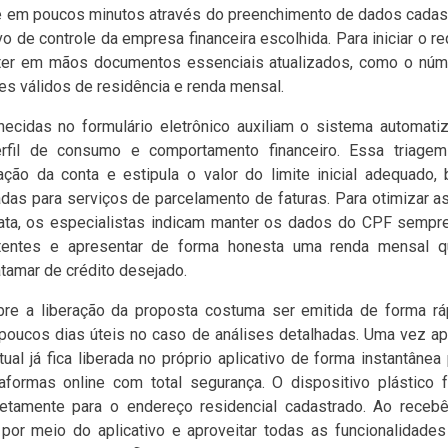
ece em poucos minutos através do preenchimento de dados cadast
tivo de controle da empresa financeira escolhida. Para iniciar o 
l ter em mãos documentos essenciais atualizados, como o núm
s válidos de residência e renda mensal.
ecidas no formulário eletrônico auxiliam o sistema automatiz
fil de consumo e comportamento financeiro. Essa triagem 
ração da conta e estipula o valor do limite inicial adequad
das para serviços de parcelamento de faturas. Para otimizar a
ata, os especialistas indicam manter os dados do CPF sempre 
entes e apresentar de forma honesta uma renda mensal q
tamar de crédito desejado.
obre a liberação da proposta costuma ser emitida de forma rá
poucos dias úteis no caso de análises detalhadas. Uma vez ap
tual já fica liberada no próprio aplicativo de forma instantânea
aformas online com total segurança. O dispositivo plástico f
retamente para o endereço residencial cadastrado. Ao recebê-
por meio do aplicativo e aproveitar todas as funcionalidades 