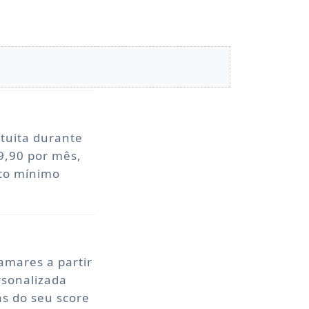
tuita durante
9,90 por mês,
sto mínimo
amares a partir
rsonalizada
as do seu score