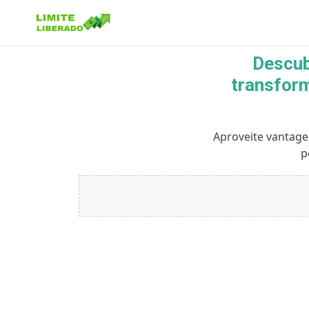
Descub
transform
Buscar no site
Buscar por:
Aproveite vantage
p
Pressione Enter para buscar ou ESC para fechar.