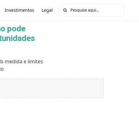
Buscar por:
Investimentos
Legal
no pode
rtunidades
b medida e limites
io