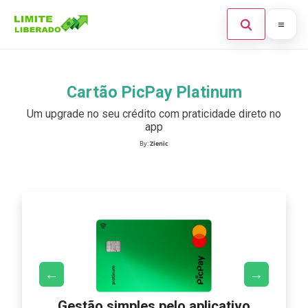
Inicial
Cartão PicPay Platinum
Buscar no site
×
Cartão de Crédito
Um upgrade no seu crédito com praticidade direto no
app
Finanças
By:
Zienic
Investimentos
Pressione Enter para buscar ou ESC para fechar.
Legal
Gestão simples pelo aplicativo