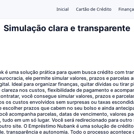
Inicial
Cartão de Crédito
Finança
Simulação clara e transparente
×
 é uma solução prática para quem busca crédito com tran
burocracia, ele permite simular valores, prazos e parcelas 
ital. Ideal para organizar finanças, quitar dívidas ou tirar 
 clareza nos custos, flexibilidade de pagamento e acom
contratar, você consegue simular valores, prazos e parcela
os os custos envolvidos sem surpresas ou taxas escondi
 escolher prazos que cabem no seu bolso e ainda antecipa
ocê acompanha parcelas, datas de vencimento, valores pa
 tudo em um só lugar. Você será redirecionado para outro 
outro site. O Empréstimo Nubank é uma solução de crédito
de, transparência e autonomia. Todo o processo acontece d