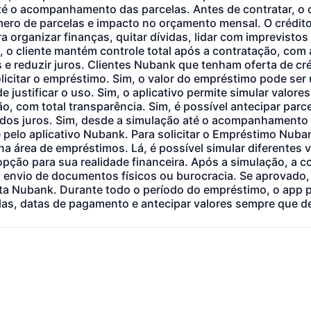
é o acompanhamento das parcelas. Antes de contratar, o cl
úmero de parcelas e impacto no orçamento mensal. O crédit
ra organizar finanças, quitar dívidas, lidar com imprevistos 
, o cliente mantém controle total após a contratação, com 
s e reduzir juros. Clientes Nubank que tenham oferta de cré
licitar o empréstimo. Sim, o valor do empréstimo pode ser u
 justificar o uso. Sim, o aplicativo permite simular valores
o, com total transparência. Sim, é possível antecipar parc
or dos juros. Sim, desde a simulação até o acompanhament
e pelo aplicativo Nubank. Para solicitar o Empréstimo Nuba
 na área de empréstimos. Lá, é possível simular diferentes 
pção para sua realidade financeira. Após a simulação, a c
 envio de documentos físicos ou burocracia. Se aprovado, 
ta Nubank. Durante todo o período do empréstimo, o app
las, datas de pagamento e antecipar valores sempre que de