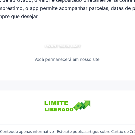
a. Se aprovado, o valor é depositado diretamente na conta
mpréstimo, o app permite acompanhar parcelas, datas de
mpre que desejar.
I WANT MORE LIMIT
Você permanecerá em nosso site.
Conteúdo apenas informativo - Este site publica artigos sobre Cartão de Cr