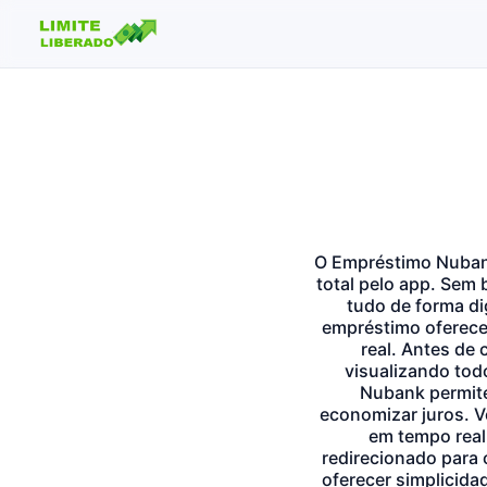
Buscar no site
Buscar por:
Pressione Enter para buscar ou ESC para fechar.
O Empréstimo Nubank
total pelo app. Sem 
tudo de forma dig
empréstimo oferece
real. Antes de 
visualizando tod
Nubank permite
economizar juros. V
em tempo real,
redirecionado para 
oferecer simplicida