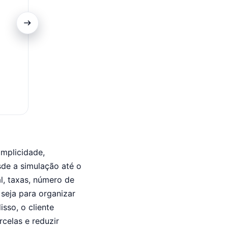
CREDIT CARD $2,000 LIMIT
Você permanecerá em nosso site.
mplicidade,
sde a simulação até o
l, taxas, número de
seja para organizar
isso, o cliente
celas e reduzir