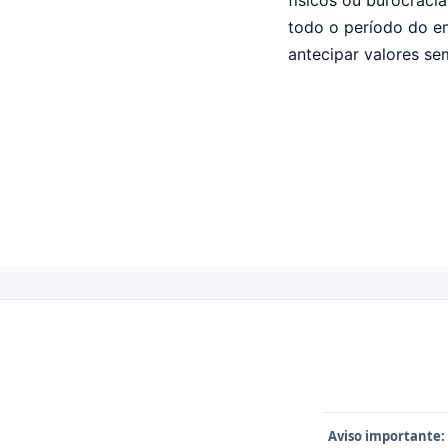
físicos ou burocraci
todo o período do e
antecipar valores se
Aviso importante: