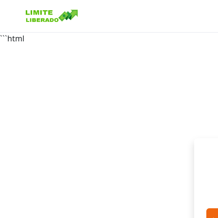
```html
Buscar no site
Buscar por:
Pressione Enter para buscar ou ESC para fechar.