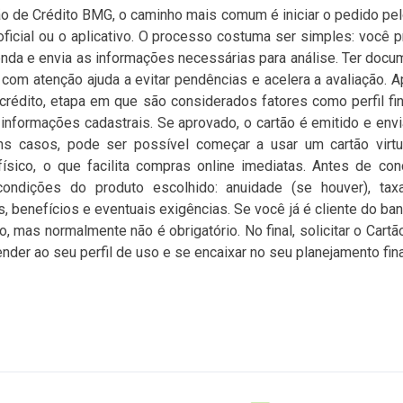
tão de Crédito BMG, o caminho mais comum é iniciar o pedido pel
oficial ou o aplicativo. O processo costuma ser simples: você
enda e envia as informações necessárias para análise. Ter docu
com atenção ajuda a evitar pendências e acelera a avaliação. A
 crédito, etapa em que são considerados fatores como perfil fin
informações cadastrais. Se aprovado, o cartão é emitido e env
ns casos, pode ser possível começar a usar um cartão vir
ísico, o que facilita compras online imediatas. Antes de concl
condições do produto escolhido: anuidade (se houver), taxa
s, benefícios e eventuais exigências. Se você já é cliente do b
o, mas normalmente não é obrigatório. No final, solicitar o Ca
nder ao seu perfil de uso e se encaixar no seu planejamento fina