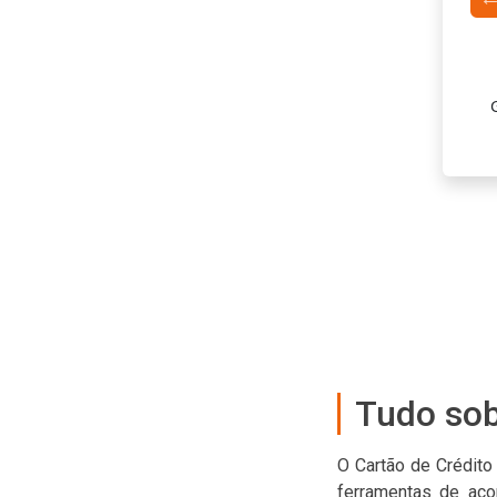
Condições conforme seu perfil
de condições específicas conforme a modalidade do cartão
e o perfil do cliente.
Tudo sob
O Cartão de Crédito
ferramentas de aco