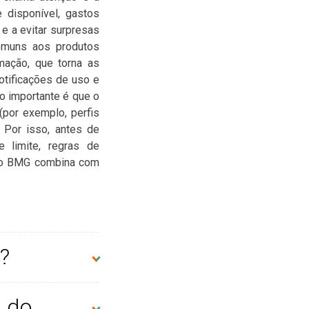
e disponível, gastos
e a evitar surpresas
omuns aos produtos
mação, que torna as
otificações de uso e
o importante é que o
por exemplo, perfis
 Por isso, antes de
e limite, regras de
tão BMG combina com
?
 do