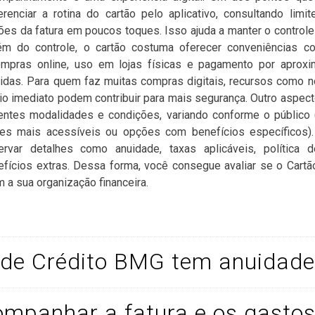
renciar a rotina do cartão pelo aplicativo, consultando limit
ões da fatura em poucos toques. Isso ajuda a manter o controle 
m do controle, o cartão costuma oferecer conveniências c
pras online, uso em lojas físicas e pagamento por aproxi
idas. Para quem faz muitas compras digitais, recursos como n
o imediato podem contribuir para mais segurança. Outro aspect
entes modalidades e condições, variando conforme o público (
s mais acessíveis ou opções com benefícios específicos).
servar detalhes como anuidade, taxas aplicáveis, política d
efícios extras. Dessa forma, você consegue avaliar se o Car
 a sua organização financeira.
 de Crédito BMG tem anuidade
mpanhar a fatura e os gastos