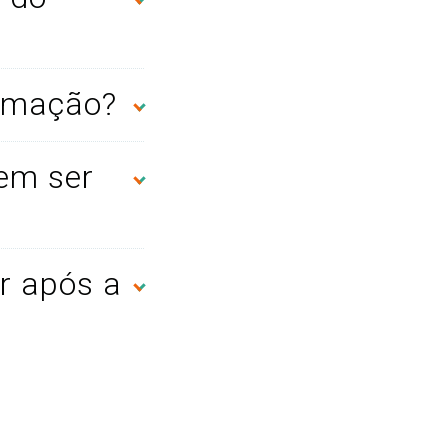
ximação?
em ser
r após a