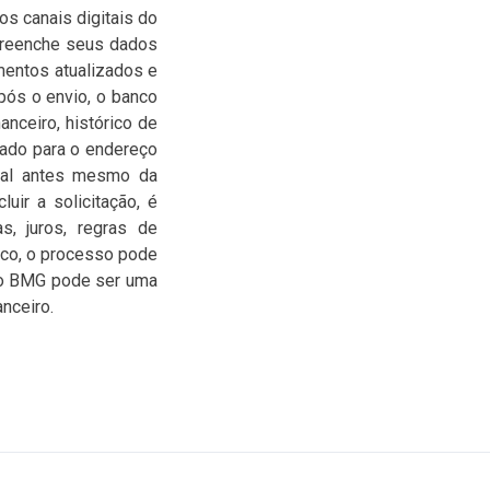
os canais digitais do
 preenche seus dados
mentos atualizados e
pós o envio, o banco
anceiro, histórico de
iado para o endereço
tual antes mesmo da
uir a solicitação, é
s, juros, regras de
anco, o processo pode
rtão BMG pode ser uma
nceiro.