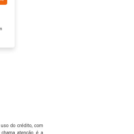
Mais agilidade e segurança
m
Pagamento por aproximação e recursos de segurança 
presenciais e online.
 uso do crédito, com
 chama atenção é a