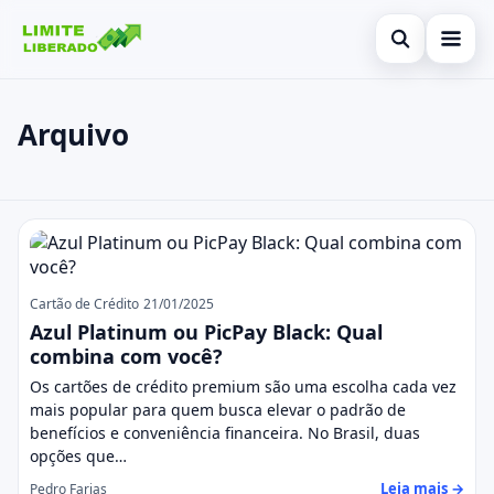
Abrir busca
Inicial
Arquivo
Buscar no site
Cartão de Crédito
×
Buscar por:
Finanças
Posts
Pressione Enter para buscar ou ESC para fechar.
Investimentos
Legal
Cartão de Crédito
21/01/2025
Azul Platinum ou PicPay Black: Qual
combina com você?
Os cartões de crédito premium são uma escolha cada vez
mais popular para quem busca elevar o padrão de
benefícios e conveniência financeira. No Brasil, duas
opções que…
Leia mais →
Pedro Farias