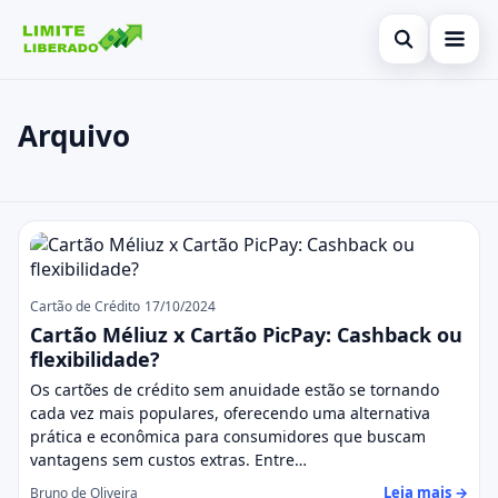
Abrir busca
Inicial
Arquivo
Buscar no site
Cartão de Crédito
×
Buscar por:
Finanças
Posts
Pressione Enter para buscar ou ESC para fechar.
Investimentos
Legal
Cartão de Crédito
17/10/2024
Cartão Méliuz x Cartão PicPay: Cashback ou
flexibilidade?
Os cartões de crédito sem anuidade estão se tornando
cada vez mais populares, oferecendo uma alternativa
prática e econômica para consumidores que buscam
vantagens sem custos extras. Entre…
Leia mais →
Bruno de Oliveira